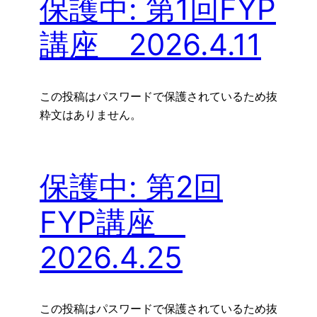
保護中: 第1回FYP
講座 2026.4.11
この投稿はパスワードで保護されているため抜
粋文はありません。
保護中: 第2回
FYP講座
2026.4.25
この投稿はパスワードで保護されているため抜