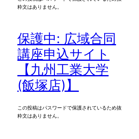
粋文はありません。
保護中: 広域合同
講座申込サイト
【九州工業大学
(飯塚店)】
この投稿はパスワードで保護されているため抜
粋文はありません。