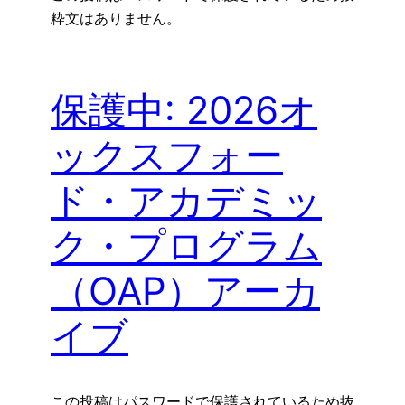
粋文はありません。
保護中: 2026オ
ックスフォー
ド・アカデミッ
ク・プログラム
（OAP）アーカ
イブ
この投稿はパスワードで保護されているため抜