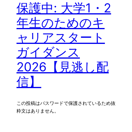
保護中: 大学1・2
年生のためのキ
ャリアスタート
ガイダンス
2026【見逃し配
信】
この投稿はパスワードで保護されているため抜
粋文はありません。