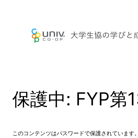
内
容
を
ス
キ
ッ
プ
保護中: FYP第1
このコンテンツはパスワードで保護されています