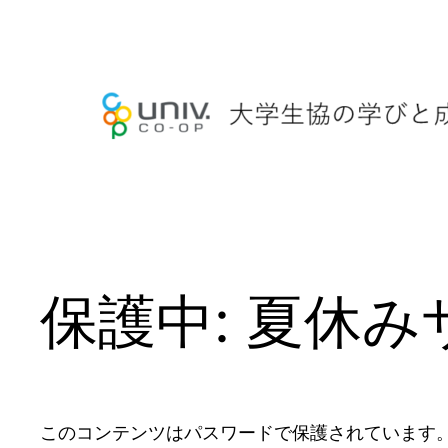
内
容
を
ス
キ
ッ
プ
保護中: 夏休み
このコンテンツはパスワードで保護されています