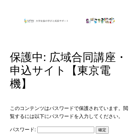
内
容
を
ス
キ
ッ
保護中: 広域合同講座・
プ
申込サイト【東京電
機】
このコンテンツはパスワードで保護されています。閲
覧するには以下にパスワードを入力してください。
パスワード: