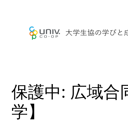
内
容
を
ス
キ
ッ
プ
保護中: 広域
学】