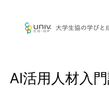
内
容
を
ス
キ
ッ
プ
AI活用人材入