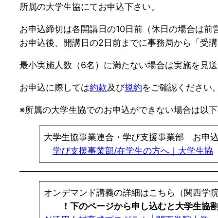
所属の大学生協にてお申込下さい。
お申込締切は各開講日の10日前（休日の場合は前
お申込後、開講日の2日前までに事務局から「受
最小実施人数（6名）に満たない場合は実施を見
お申込に際しては
約款
及び
規約
をご確認ください
※所属の大学生協でのお申込ができない場合は以
大学生協事業連合・学び支援事業部 お申
学び支援事業部/在学生の方へ｜大学生協
オンデマンド講義の詳細はこちら（関西学
！下のページから申し込むと大学生協