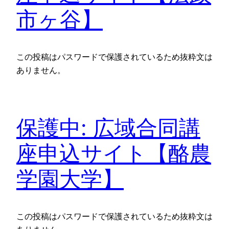
市ヶ谷】
この投稿はパスワードで保護されているため抜粋文は
ありません。
保護中: 広域合同講
座申込サイト【酪農
学園大学】
この投稿はパスワードで保護されているため抜粋文は