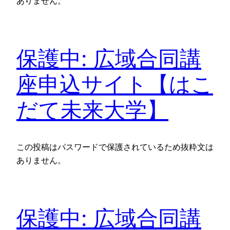
ありません。
保護中: 広域合同講
座申込サイト【はこ
だて未来大学】
この投稿はパスワードで保護されているため抜粋文は
ありません。
保護中: 広域合同講