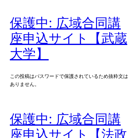
保護中: 広域合同講
座申込サイト【武蔵
大学】
この投稿はパスワードで保護されているため抜粋文は
ありません。
保護中: 広域合同講
座申込サイト【法政