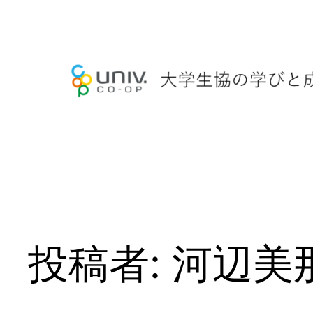
内
容
を
ス
キ
ッ
プ
投稿者:
河辺美