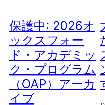
保護中: 2026オ
ックスフォー
ド・アカデミッ
ク・プログラム
（OAP）アーカ
イブ
ガ