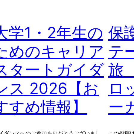
大学1・2年生の
保護
ためのキャリア
テ
スタートガイダ
旅
ンス 2026【お
ロ
すすめ情報】
ー
イダンスへのご参加ありがとうございまし
この投稿