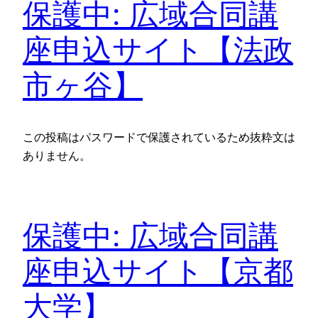
保護中: 広域合同講
座申込サイト【法政
市ヶ谷】
この投稿はパスワードで保護されているため抜粋文は
ありません。
保護中: 広域合同講
座申込サイト【京都
大学】