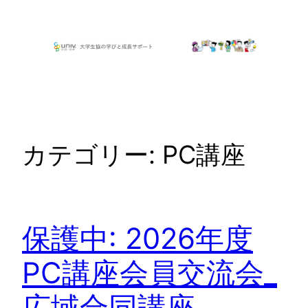
内
容
を
ス
キ
ッ
プ
カテゴリー:
PC講座
保護中: 2026年度
PC講座会員交流会_
広域合同講座