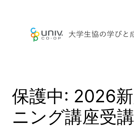
内
容
を
ス
キ
ッ
プ
保護中: 202
ニング講座受