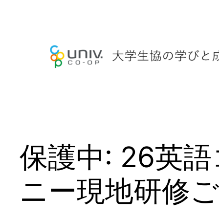
内
容
を
ス
キ
ッ
プ
保護中: 26
ニー現地研修ご