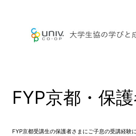
内
容
を
ス
キ
ッ
プ
FYP京都・保
FYP京都受講生の保護者さまにご子息の受講経験