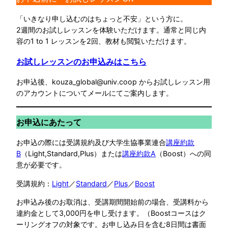
「いきなり申し込むのはちょっと不安」という方に。
2週間のお試しレッスンを体験いただけます。通常と同じ内
容の1 to 1 レッスンを2回、教材も閲覧いただけます。
お試しレッスンのお申込みはこちら
お申込後、kouza_global@univ.coop からお試しレッスン用
のアカウントについてメールにてご案内します。
お申込にあたって
お申込の際には受講規約及び大学生協事業連合
講座約款
B
（Light,Standard,Plus）または
講座約款A
（Boost）への同
意が必要です。
受講規約：
Light
／
Standard
／
Plus
／
Boost
お申込み後のお取消は、受講期間開始前の場合、受講料から
違約金として3,000円を申し受けます。（Boostコースはク
ーリングオフの対象です。お申し込み日を含む8日間は書面