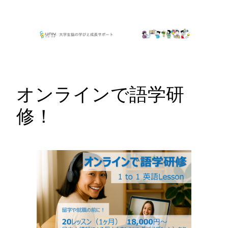
内
容
を
ス
キ
ッ
オンラインで語学研
プ
修！