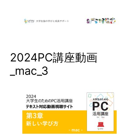
内
容
を
ス
キ
ッ
2024PC講座動画
プ
_mac_3