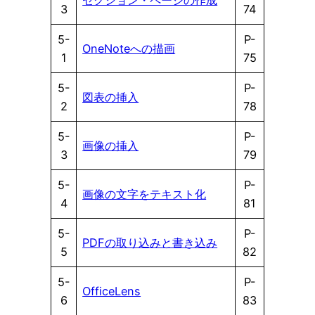
3
74
5-
P-
OneNoteへの描画
1
75
5-
P-
図表の挿入
2
78
5-
P-
画像の挿入
3
79
5-
P-
画像の文字をテキスト化
4
81
5-
P-
PDFの取り込みと書き込み
5
82
5-
P-
OfficeLens
6
83