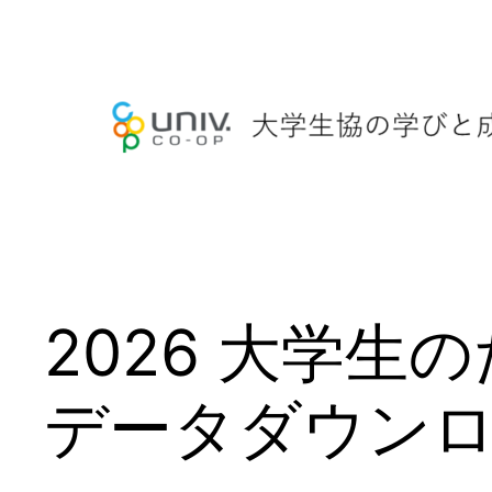
内
容
を
ス
キ
ッ
プ
2026 大学
データダウン