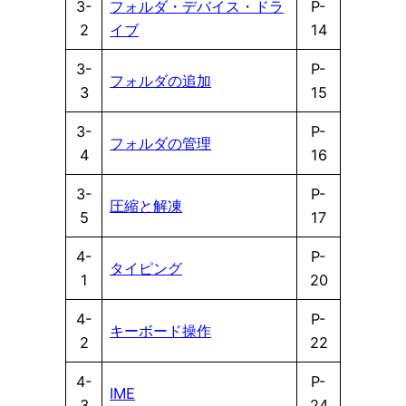
3-
フォルダ・デバイス・ドラ
P-
2
イブ
14
3-
P-
フォルダの追加
3
15
3-
P-
フォルダの管理
4
16
3-
P-
圧縮と解凍
5
17
4-
P-
タイピング
1
20
4-
P-
キーボード操作
2
22
4-
P-
IME
3
24