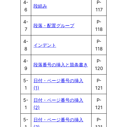
4-
P-
段組み
6
117
4-
P-
段落・配置グループ
7
118
4-
P-
インデント
8
118
4-
P-
段落番号の挿入と箇条書き
9
120
5-
日付・ページ番号の挿入
P-
1
(1)
121
5-
日付・ページ番号の挿入
P-
1
(2)
121
5-
日付・ページ番号の挿入
P-
1
(3)
121