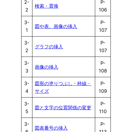
2-
P-
検索・置換
2
106
3-
P-
図や表、画像の挿入
1
107
3-
P-
グラフの挿入
2
107
3-
P-
画像の挿入
3
108
3-
図形の塗りつぶし・枠線・
P-
4
サイズ
109
3-
P-
図と文字の位置関係の変更
5
110
3-
P-
図表番号の挿入
6
113