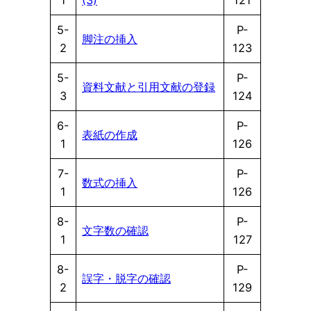
5-
P-
脚注の挿入
2
123
5-
P-
資料文献と引用文献の登録
3
124
6-
P-
表紙の作成
1
126
7-
P-
数式の挿入
1
126
8-
P-
文字数の確認
1
127
8-
P-
誤字・脱字の確認
2
129