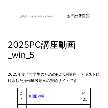
内
容
を
ス
キ
ッ
2025PC講座動画
プ
_win_5
2025年度「大学生のためのPC活用講座」テキストに
対応した操作解説動画の視聴サイトです。
2-
P-
画面説明
1
105